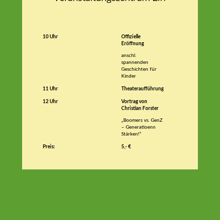
10 Uhr
Offizielle
Eröffnung
anschl.
spannenden
Geschichten für
Kinder
11 Uhr
Theateraufführung
12 Uhr
Vortrag von
Christian Forster
„Boomers vs. GenZ
– Generatioenn
Stärken!“
Preis:
5,- €